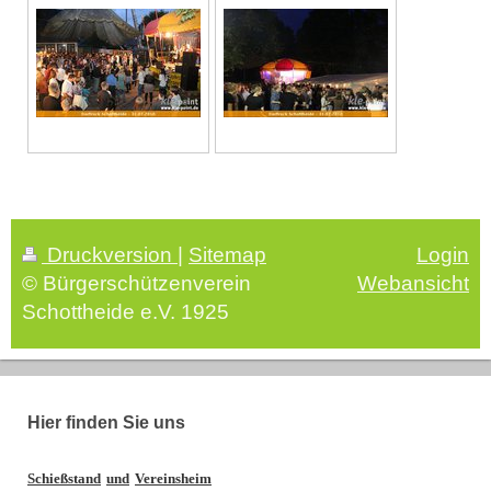
Druckversion
|
Sitemap
Login
© Bürgerschützenverein
Webansicht
Schottheide e.V. 1925
Hier finden Sie uns
Schießstand
und
Vereinsheim