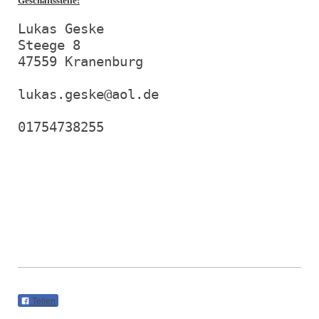
Geschäftsstelle:
Lukas Geske

Steege 8

47559 Kranenburg

lukas.geske@aol.de

Teilen