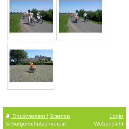
Druckversion
|
Sitemap
Login
© Bürgerschützenverein
Webansicht