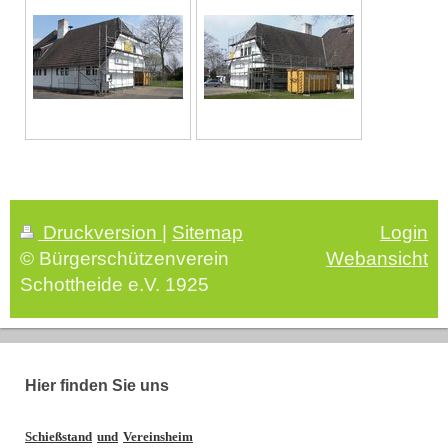
Druckversion
|
Sitemap
Login
© Bürgerschützenverein
Webansicht
Schottheide e.V. 1925
Hier finden Sie uns
Schießstand
und
Vereinsheim