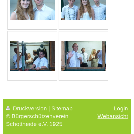
Druckversion
|
Sitemap
Login
© Bürgerschützenverein
Webansicht
Schottheide e.V. 1925